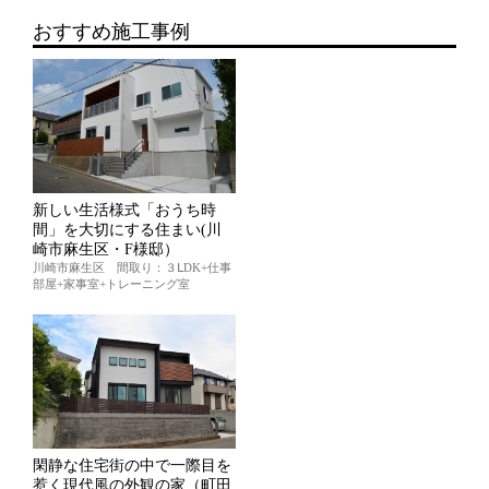
おすすめ施工事例
新しい生活様式「おうち時
間」を大切にする住まい(川
崎市麻生区・F様邸）
川崎市麻生区 間取り：３ⅬDK+仕事
部屋+家事室+トレーニング室
閑静な住宅街の中で一際目を
惹く現代風の外観の家（町田